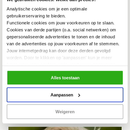
Analytische cookies om je een optimale
gebruikerservaring te bieden.
Functionele cookies om jouw voorkeuren op te slaan.
Cookies van derde partijen (o.a. social netwerken) om
gepersonaliseerde advertenties te tonen en de inhoud
van de advertenties op jouw voorkeuren af te stemmen.
Jouw internetgedrag kan door deze derden gevolgd
worden. Door te klikken op 'aanpassen' kun je meer
lezen over onze cookies en je voorkeuren aanpassen.
Door op 'Alles toestaan' te klikken, ga je akkoord met het
Alles toestaan
gebruik van alle cookies zoals omschreven in
Remko van der Lugt
Co-design
ons cookiebeleid.
Aanpassen
Weigeren
13-05-2022