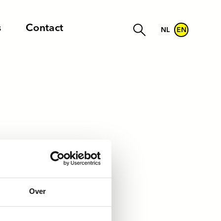
s
Contact
NL
EN
grijk dat de
Over
op toe. Ondanks
s. Ook kan de