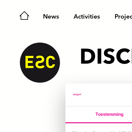
Home
News
Activities
Projec
DIS
– Dutch only –
Als Expertise Net
Toestemming
informatie op deze
deze zorg is het m