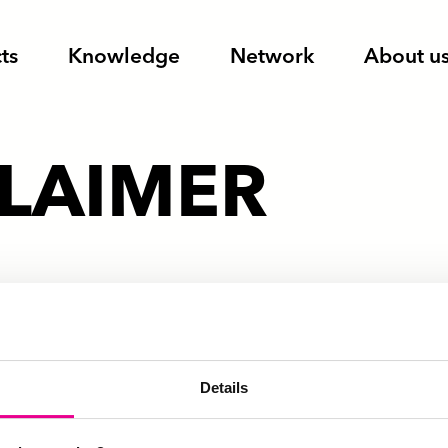
ts
Knowledge
Network
About u
CLAIMER
werk Systemisch Co-Design vinden we het belan
Details
 website klopt. We zien hier dan ook continu 
ogelijk dat de inhoud onvolledig en of onjuist i