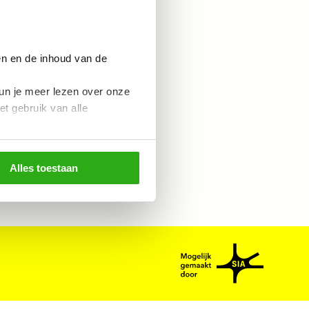
gewijzigd en/of
chten worden
claimer.
en en de inhoud van de
un je meer lezen over onze
et gebruik van alle
Alles toestaan