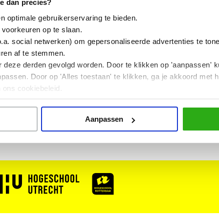
e dan precies?
 vooraankondiging en op ieder moment worden 
n optimale gebruikerservaring te bieden.
deze redenen kunnen aan de websites geen re
 voorkeuren op te slaan.
e website te gebruiken stemt u in met deze dis
o.a. social netwerken) om gepersonaliseerde advertenties te ton
uren af te stemmen.
r deze derden gevolgd worden. Door te klikken op 'aanpassen' k
aimer is binnenkort online te vinden.
assen. Door op 'Alles toestaan' te klikken, ga je akkoord met h
 ons cookiebeleid.
Aanpassen