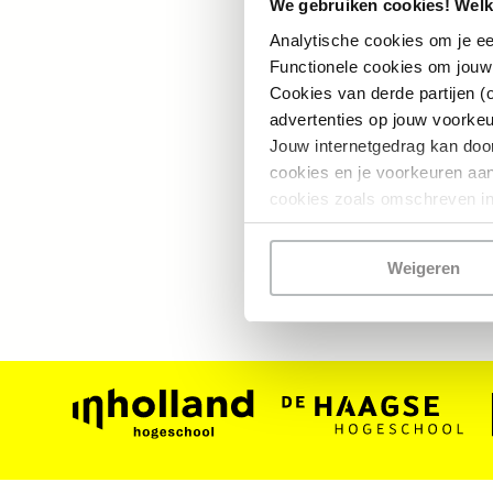
We gebruiken cookies! Welk
informatie zonder
Analytische cookies om je ee
ingetrokken. Om 
Functionele cookies om jouw
ontleend. Door dez
Cookies van derde partijen (
advertenties op jouw voorke
Jouw internetgedrag kan doo
De volledige discl
cookies en je voorkeuren aanp
cookies zoals omschreven in
Weigeren