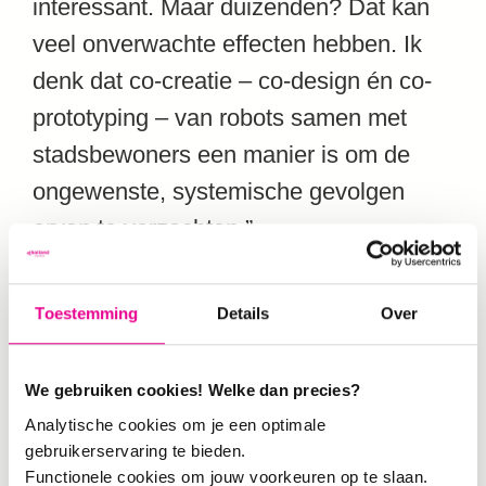
interessant. Maar duizenden? Dat kan
veel onverwachte effecten hebben. Ik
denk dat co-creatie – co-design én co-
prototyping – van robots samen met
stadsbewoners een manier is om de
ongewenste, systemische gevolgen
ervan te verzachten.”
Rotterdamse initiatieven in kaart
Toestemming
Details
Over
Rotterdam heeft veel ervaring met co-
creatie, een rijke bron om van te leren
We gebruiken cookies! Welke dan precies?
hoe de processen werken. Maar op dit
Analytische cookies om je een optimale
moment heeft niemand overzicht over
gebruikerservaring te bieden.
Functionele cookies om jouw voorkeuren op te slaan.