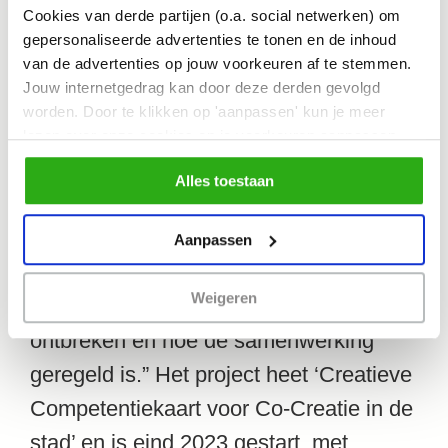
alle initiatieven in de stad. Daarom
Cookies van derde partijen (o.a. social netwerken) om
worden die nu in kaart gebracht. “We
gepersonaliseerde advertenties te tonen en de inhoud
van de advertenties op jouw voorkeuren af te stemmen.
concentreren ons niet alleen op de
Jouw internetgedrag kan door deze derden gevolgd
succesverhalen, maar nemen ook
worden. Door te klikken op 'aanpassen' kun je meer
projecten mee die falen of vastlopen.
lezen over onze cookies en je voorkeuren aanpassen.
Door op 'Alles toestaan' te klikken, ga je akkoord met het
Hoe komt het dat het ene initiatief slaagt
Alles toestaan
gebruik van alle cookies zoals omschreven in
en het andere niet? We kijken naar
ons cookiebeleid.
allerlei aspecten, zoals wie de
Aanpassen
initiatiefnemer is, welke creatieve
Weigeren
competenties aanwezig zijn of
ontbreken en hoe de samenwerking
geregeld is.” Het project heet ‘Creatieve
Competentiekaart voor Co-Creatie in de
stad’ en is eind 2023 gestart, met