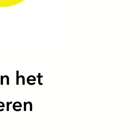
n het
eren