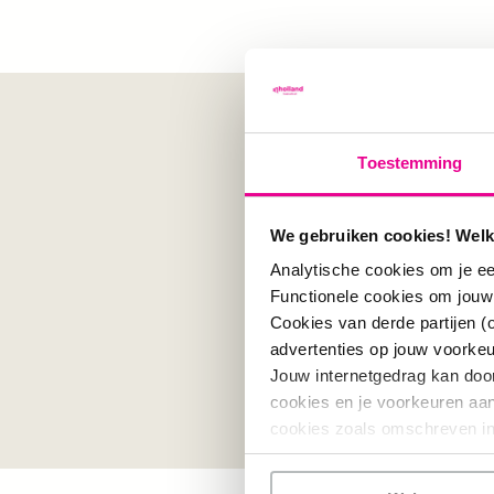
DATUM
Maandag 20 november 
Toestemming
LOCATIE
We gebruiken cookies! Welk
Buurtcentrum de Booms
Analytische cookies om je ee
Functionele cookies om jouw
TIJD
Cookies van derde partijen (
14:00 tot 17:30 uur
advertenties op jouw voorke
Jouw internetgedrag kan doo
AANMELDEN
cookies en je voorkeuren aanp
Aanmelden doe je via de
cookies zoals omschreven in