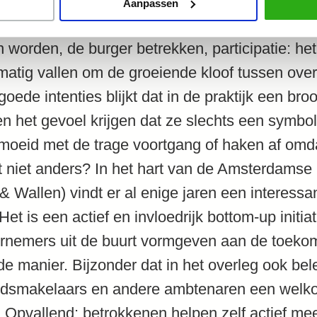
Aanpassen
worden, de burger betrekken, participatie: het 
atig vallen om de groeiende kloof tussen over
ede intenties blijkt dat in de praktijk een broo
n het gevoel krijgen dat ze slechts een symbol
moeid met de trage voortgang of haken af omd
t niet anders? In het hart van de Amsterdamse
Wallen) vindt er al enige jaren een interessant 
et is een actief en invloedrijk bottom-up initiat
nemers uit de buurt vormgeven aan de toekom
e manier. Bijzonder dat in het overleg ook be
edsmakelaars en andere ambtenaren een welko
Opvallend: betrokkenen helpen zelf actief me