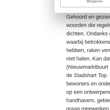
Weigeren
Gehoord en gezien 
woorden die regelm
dichten. Ondanks go
waarbij betrokkene
hebben, raken ver
niet halen. Kan da
(Nieuwmarktbuurt & 
de Stadshart Top. H
bewoners en onder
op een ontwerpend
handhavers, gebi
graag meewerken. 