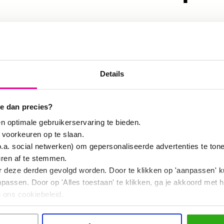
2023
Details
e dan precies?
spijker, Recht Boomssloot 52, 1011 EC Amsterdam
n optimale gebruikerservaring te bieden.
 voorkeuren op te slaan.
o.a. social netwerken) om gepersonaliseerde advertenties te ton
uren af te stemmen.
r deze derden gevolgd worden. Door te klikken op 'aanpassen' k
assen. Door op 'Alles toestaan' te klikken, ga je akkoord met h
ze link.
Er is plek voor maximaal 30 deelnemers.
 ons cookiebeleid.