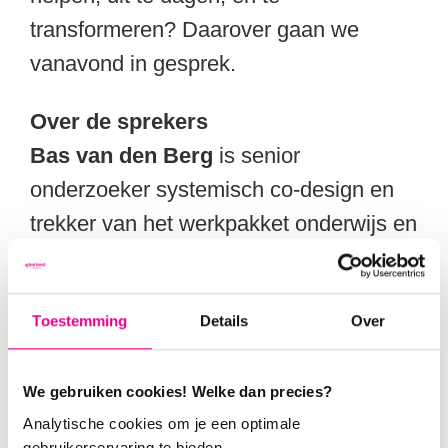
transformeren? Daarover gaan we
vanavond in gesprek.
Over de sprekers
Bas van den Berg
is senior
onderzoeker systemisch co-design en
trekker van het werkpakket onderwijs en
leren binnen het expertise netwerk
systemisch co-design. Daarnaast werkt
Toestemming
Details
Over
hij als strategisch adviseur
duurzaamheid & onderwijs voor de
dienst bestuurszaken van de Haagse
We gebruiken cookies! Welke dan precies?
Analytische cookies om je een optimale
Hogeschool. Hij is de auteur van het
gebruikerservaring te bieden.