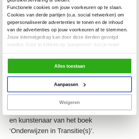
boek ‘Onderwijzen in Transitie(s)’.
Functionele cookies om jouw voorkeuren op te slaan.
Cookies van derde partijen (o.a. social netwerken) om
gepersonaliseerde advertenties te tonen en de inhoud
Nynke Stam
is tweedejaars master
van de advertenties op jouw voorkeuren af te stemmen.
studente Architectuur bij de Technische
Jouw internetgedrag kan door deze derden gevolgd
worden. Door te klikken op 'aanpassen' kun je meer
Universiteit Delft. Daarnaast heeft zij
lezen over onze cookies en je voorkeuren aanpassen.
een fulltime bestuursjaar gedaan bij
Door op 'Alles toestaan' te klikken, ga je akkoord met het
Alles toestaan
D.B.S.G. Stylos, de studievereniging
gebruik van alle cookies zoals omschreven in
ons cookiebeleid.
van de faculteit Bouwkunde aan de TU
Aanpassen
Delft, in de rol van
onderwijscommissaris. Nynke is actief
Weigeren
in vrijwilligerswerk en is de vormgever
en kunstenaar van het boek
‘Onderwijzen in Transitie(s)’.