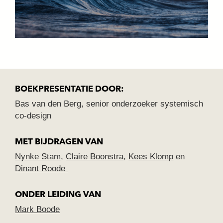
BOEKPRESENTATIE DOOR:
Bas van den Berg, s
enior onderzoeker systemisch
co-design
MET BIJDRAGEN VAN
Nynke Stam
,
Claire Boonstra
,
Kees Klomp
en
Dinant Roode
ONDER LEIDING VAN
Mark Boode