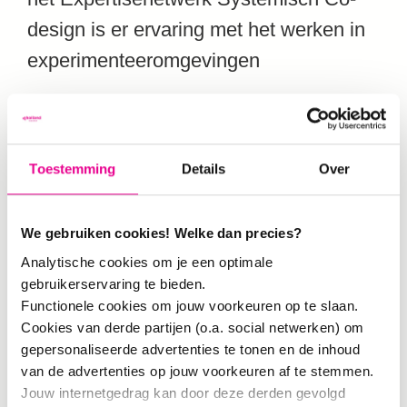
design is er ervaring met het werken in
experimenteeromgevingen
Lector Wina Smeenk: “Dit onderzoek
leert ons inhoudelijk meer over de
Toestemming
Details
Over
aanpak van Systemisch Co-Design in
de praktijkcontext: we onderzoeken hoe
We gebruiken cookies! Welke dan precies?
bovenregionaal samenwerken de
Analytische cookies om je een optimale
ecosystemen voor duurzaam
gebruikerservaring te bieden.
ondernemerschap versterkt met onze
Functionele cookies om jouw voorkeuren op te slaan.
Cookies van derde partijen (o.a. social netwerken) om
ESC-partner, de ROMs.”
gepersonaliseerde advertenties te tonen en de inhoud
van de advertenties op jouw voorkeuren af te stemmen.
Jouw internetgedrag kan door deze derden gevolgd
Het onderzoek hoopt nieuwe inzichten