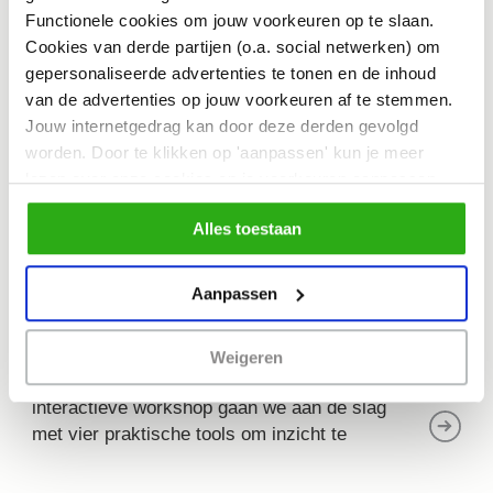
Functionele cookies om jouw voorkeuren op te slaan.
Cookies van derde partijen (o.a. social netwerken) om
ESCUELA EXCHANGE
gepersonaliseerde advertenties te tonen en de inhoud
van de advertenties op jouw voorkeuren af te stemmen.
Jouw internetgedrag kan door deze derden gevolgd
worden. Door te klikken op 'aanpassen' kun je meer
lezen over onze cookies en je voorkeuren aanpassen.
Door op 'Alles toestaan' te klikken, ga je akkoord met het
Alles toestaan
gebruik van alle cookies zoals omschreven in
ons cookiebeleid.
Aanpassen
ESCuela Exchange: 4 Systemisch Co-
Weigeren
Design netwerk tools verkennen
In deze
interactieve workshop gaan we aan de slag
met vier praktische tools om inzicht te
krijgen in belanghebbenden en complexe
netwerken van mensen.