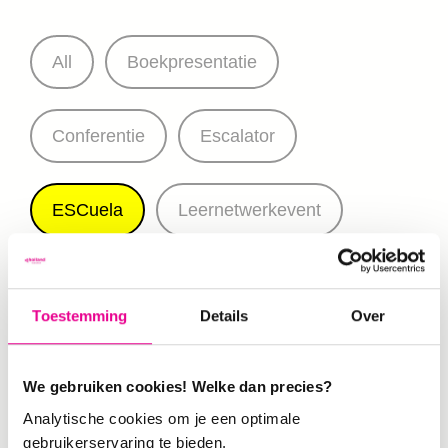
All
Boekpresentatie
Conferentie
Escalator
ESCuela
Leernetwerkevent
Project
Training
Toestemming
Details
Over
We gebruiken cookies! Welke dan precies?
Analytische cookies om je een optimale
PAST ACTIVITIES
gebruikerservaring te bieden.