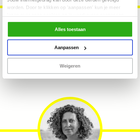
worden. Door te klikken op 'aanpassen' kun je meer
lezen over onze cookies en je voorkeuren aanpassen.
Door op 'Alles toestaan' te klikken, ga je akkoord met het
Alles toestaan
gebruik van alle cookies zoals omschreven in
ons cookiebeleid.
Fiona Jongejans
. Partner:
Aanpassen
morgenmakers
Weigeren