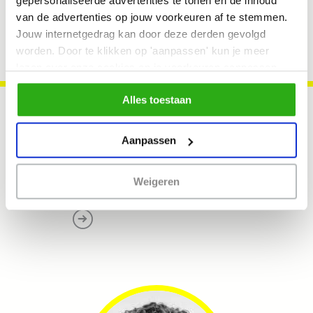
gepersonaliseerde advertenties te tonen en de inhoud
van de advertenties op jouw voorkeuren af te stemmen.
Jouw internetgedrag kan door deze derden gevolgd
worden. Door te klikken op 'aanpassen' kun je meer
lezen over onze cookies en je voorkeuren aanpassen.
Door op 'Alles toestaan' te klikken, ga je akkoord met het
Alles toestaan
gebruik van alle cookies zoals omschreven in
ons cookiebeleid.
Aanpassen
Lana Klok
. Partner:
Design for
Weigeren
Social Change