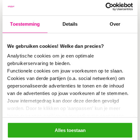
De
ESCollabs
die centraal staan in het
Toestemming
Details
Over
boek laten zien hoe ontwerpers,
onderzoekers en maatschappelijke
We gebruiken cookies! Welke dan precies?
partners samen werken aan complexe
Analytische cookies om je een optimale
transities. Zoals Caroline Hummels
gebruikerservaring te bieden.
(hoogleraar Design and Theory for
Functionele cookies om jouw voorkeuren op te slaan.
Cookies van derde partijen (o.a. social netwerken) om
Transforming Practices en lid van onze
gepersonaliseerde advertenties te tonen en de inhoud
ESC Expertraad) in het voorwoord
van de advertenties op jouw voorkeuren af te stemmen.
Jouw internetgedrag kan door deze derden gevolgd
schrijft:
worden. Door te klikken op 'aanpassen' kun je meer
lezen over onze cookies en je voorkeuren aanpassen.
“This book takes us on that journey,
Door op 'Alles toestaan' te klikken, ga je akkoord met het
Alles toestaan
gebruik van alle cookies zoals omschreven in
combining theory and practice, and
ons cookiebeleid.