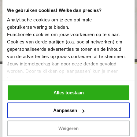
We gebruiken cookies! Welke dan precies?
Analytische cookies om je een optimale
gebruikerservaring te bieden.
Functionele cookies om jouw voorkeuren op te slaan.
Cookies van derde partijen (o.a. social netwerken) om
gepersonaliseerde advertenties te tonen en de inhoud
van de advertenties op jouw voorkeuren af te stemmen.
Jouw internetgedrag kan door deze derden gevolgd
worden. Door te klikken op 'aanpassen' kun je meer
lezen over onze cookies en je voorkeuren aanpassen.
Door op 'Alles toestaan' te klikken, ga je akkoord met het
Alles toestaan
gebruik van alle cookies zoals omschreven in
ons cookiebeleid.
Aanpassen
Weigeren
Train-the-trainer: docenten ervaren