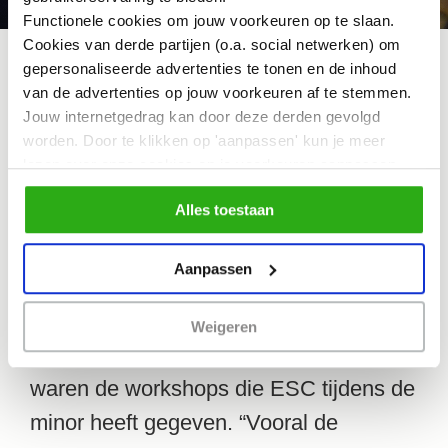
Functionele cookies om jouw voorkeuren op te slaan.
Cookies van derde partijen (o.a. social netwerken) om
gepersonaliseerde advertenties te tonen en de inhoud
van de advertenties op jouw voorkeuren af te stemmen.
Sommige concepten werden in een donkere ruimte
Jouw internetgedrag kan door deze derden gevolgd
gepresenteerd.
worden. Door te klikken op 'aanpassen' kun je meer
lezen over onze cookies en je voorkeuren aanpassen.
Door op 'Alles toestaan' te klikken, ga je akkoord met het
Alles toestaan
gebruik van alle cookies zoals omschreven in
ons cookiebeleid.
Aanpassen
ESC-workshops
Wat volgens Jens de studenten zeker
Weigeren
heeft geholpen om verder te komen,
waren de workshops die ESC tijdens de
minor heeft gegeven. “Vooral de